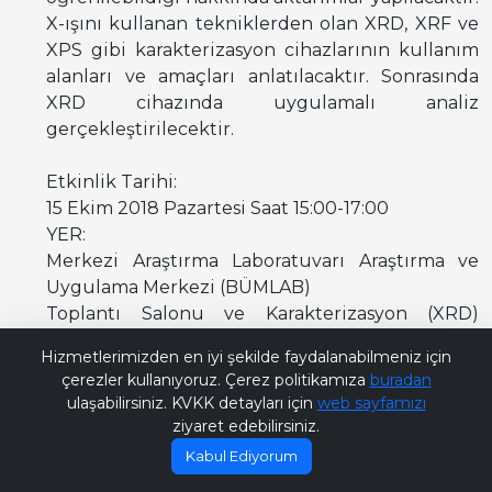
X-ışını kullanan tekniklerden olan XRD, XRF ve
XPS gibi karakterizasyon cihazlarının kullanım
alanları ve amaçları anlatılacaktır. Sonrasında
XRD cihazında uygulamalı analiz
gerçekleştirilecektir.
Etkinlik Tarihi:
15 Ekim 2018 Pazartesi Saat 15:00-17:00
YER:
Merkezi Araştırma Laboratuvarı Araştırma ve
Uygulama Merkezi (BÜMLAB)
Toplantı Salonu ve Karakterizasyon (XRD)
Bana Soru Sor | Ask Me
Laboratuvarı
Hizmetlerimizden en iyi şekilde faydalanabilmeniz için
çerezler kullanıyoruz. Çerez politikamıza
buradan
ulaşabilirsiniz. KVKK detayları için
web sayfamızı
ziyaret edebilirsiniz.
Kabul Ediyorum